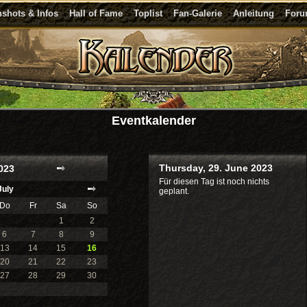
shots & Infos
Hall of Fame
Toplist
Fan-Galerie
Anleitung
For
Eventkalender
Thursday, 29. June 2023
023
Für diesen Tag ist noch nichts
July
geplant.
Do
Fr
Sa
So
1
2
6
7
8
9
13
14
15
16
20
21
22
23
27
28
29
30