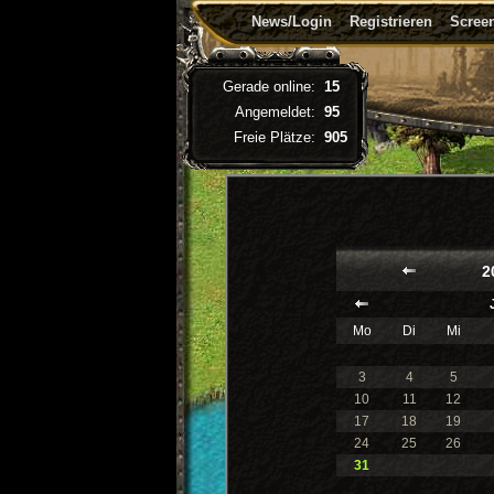
News/Login
Registrieren
Screen
Gerade online:
15
Angemeldet:
95
Freie Plätze:
905
2
Mo
Di
Mi
3
4
5
10
11
12
17
18
19
24
25
26
31