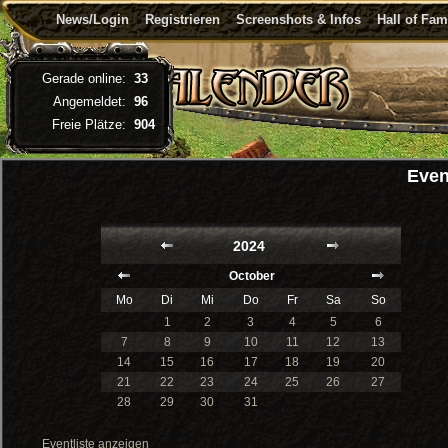
News/Login
Registrieren
Screenshots & Infos
Hall of Fa
Gerade online:
33
Angemeldet:
96
Freie Plätze:
904
Even
2024
October
Mo
Di
Mi
Do
Fr
Sa
So
1
2
3
4
5
6
7
8
9
10
11
12
13
14
15
16
17
18
19
20
21
22
23
24
25
26
27
28
29
30
31
Eventliste anzeigen