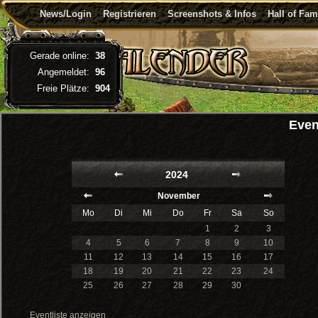
News/Login
Registrieren
Screenshots & Infos
Hall of Fa
Gerade online:
38
Angemeldet:
96
Freie Plätze:
904
Even
2024
November
Mo
Di
Mi
Do
Fr
Sa
So
1
2
3
4
5
6
7
8
9
10
11
12
13
14
15
16
17
18
19
20
21
22
23
24
25
26
27
28
29
30
Eventliste anzeigen