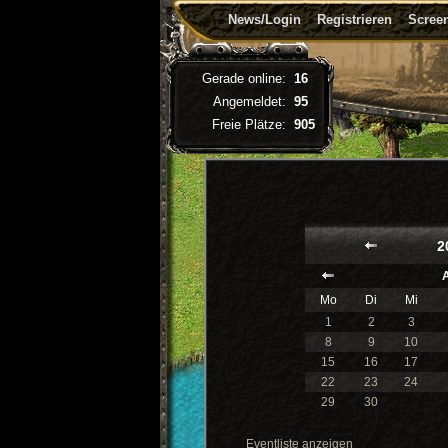
News/Login
Registrieren
Screen
Gerade online:
16
Angemeldet:
95
Freie Plätze:
905
2
A
Mo
Di
Mi
1
2
3
8
9
10
15
16
17
22
23
24
29
30
Eventliste anzeigen