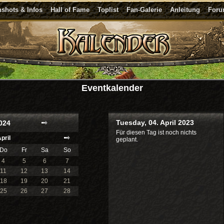
shots & Infos
Hall of Fame
Toplist
Fan-Galerie
Anleitung
For
Eventkalender
Tuesday, 04. April 2023
024
Für diesen Tag ist noch nichts
pril
geplant.
Do
Fr
Sa
So
4
5
6
7
11
12
13
14
18
19
20
21
25
26
27
28