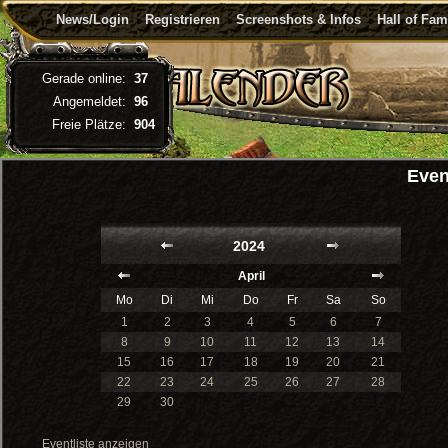
News/Login
Registrieren
Screenshots & Infos
Hall of Fa
Gerade online:
37
Angemeldet:
96
Freie Plätze:
904
Even
2024
April
Mo
Di
Mi
Do
Fr
Sa
So
1
2
3
4
5
6
7
8
9
10
11
12
13
14
15
16
17
18
19
20
21
22
23
24
25
26
27
28
29
30
Eventliste anzeigen