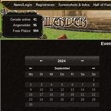
News/Login
Registrieren
Screenshots & Infos
Hall of Fa
Gerade online:
41
Angemeldet:
96
Freie Plätze:
904
Even
2024
September
Mo
Di
Mi
Do
Fr
Sa
So
1
2
3
4
5
6
7
8
9
10
11
12
13
14
15
16
17
18
19
20
21
22
23
24
25
26
27
28
29
30