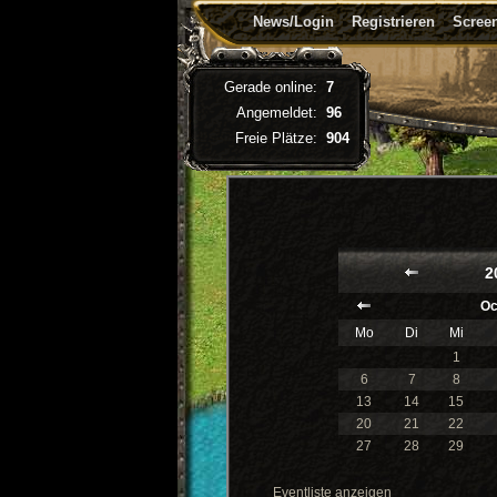
News/Login
Registrieren
Screen
Gerade online:
7
Angemeldet:
96
Freie Plätze:
904
2
Oc
Mo
Di
Mi
1
6
7
8
13
14
15
20
21
22
27
28
29
Eventliste anzeigen