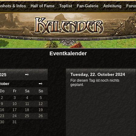
shots & Infos
Hall of Fame
Toplist
Fan-Galerie
Anleitung
For
Eventkalender
Tuesday, 22. October 2024
025
Für diesen Tag ist noch nichts
tober
geplant.
Do
Fr
Sa
So
2
3
4
5
9
10
11
12
16
17
18
19
23
24
25
26
30
31