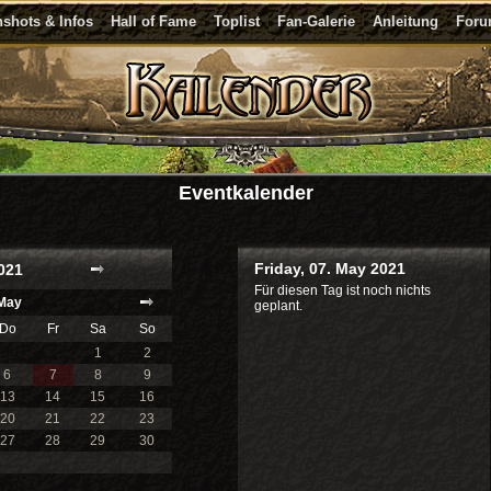
shots & Infos
Hall of Fame
Toplist
Fan-Galerie
Anleitung
For
Eventkalender
Friday, 07. May 2021
021
Für diesen Tag ist noch nichts
May
geplant.
Do
Fr
Sa
So
1
2
6
7
8
9
13
14
15
16
20
21
22
23
27
28
29
30