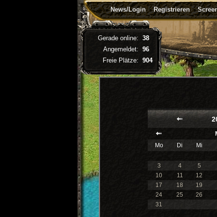
News/Login
Registrieren
Screen
Gerade online:
38
Angemeldet:
96
Freie Plätze:
904
2
Mo
Di
Mi
3
4
5
10
11
12
17
18
19
24
25
26
31