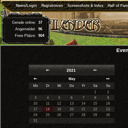
News/Login
Registrieren
Screenshots & Infos
Hall of Fa
Gerade online:
37
Angemeldet:
96
Freie Plätze:
904
Even
2021
May
Mo
Di
Mi
Do
Fr
Sa
So
1
2
3
4
5
6
7
8
9
10
11
12
13
14
15
16
17
18
19
20
21
22
23
24
25
26
27
28
29
30
31