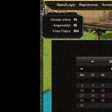
News/Login
Registrieren
Screen
Gerade online:
40
Angemeldet:
96
Freie Plätze:
904
2
Mo
Di
Mi
3
4
5
10
11
12
17
18
19
24
25
26
31