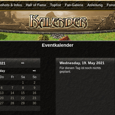
shots & Infos
Hall of Fame
Toplist
Fan-Galerie
Anleitung
For
Eventkalender
Wednesday, 19. May 2021
021
Für diesen Tag ist noch nichts
May
geplant.
Do
Fr
Sa
So
1
2
6
7
8
9
13
14
15
16
20
21
22
23
27
28
29
30