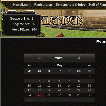
News/Login
Registrieren
Screenshots & Infos
Hall of Fa
Gerade online:
8
Angemeldet:
96
Freie Plätze:
904
Even
2021
May
Mo
Di
Mi
Do
Fr
Sa
So
1
2
3
4
5
6
7
8
9
10
11
12
13
14
15
16
17
18
19
20
21
22
23
24
25
26
27
28
29
30
31