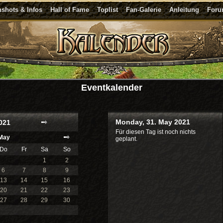
shots & Infos
Hall of Fame
Toplist
Fan-Galerie
Anleitung
For
Eventkalender
Monday, 31. May 2021
021
Für diesen Tag ist noch nichts
May
geplant.
Do
Fr
Sa
So
1
2
6
7
8
9
13
14
15
16
20
21
22
23
27
28
29
30