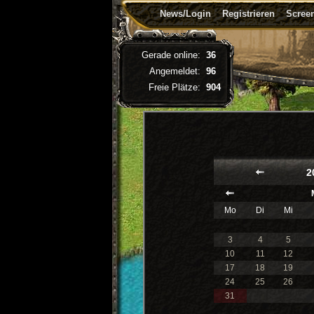
News/Login
Registrieren
Screen
Gerade online:
36
Angemeldet:
96
Freie Plätze:
904
2
Mo
Di
Mi
3
4
5
10
11
12
17
18
19
24
25
26
31