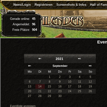
News/Login
Registrieren
Screenshots & Infos
Hall of Fa
Gerade online:
45
Angemeldet:
96
Freie Plätze:
904
Even
2021
September
Mo
Di
Mi
Do
Fr
Sa
So
1
2
3
4
5
6
7
8
9
10
11
12
13
14
15
16
17
18
19
20
21
22
23
24
25
26
27
28
29
30
Eventliste anzeigen