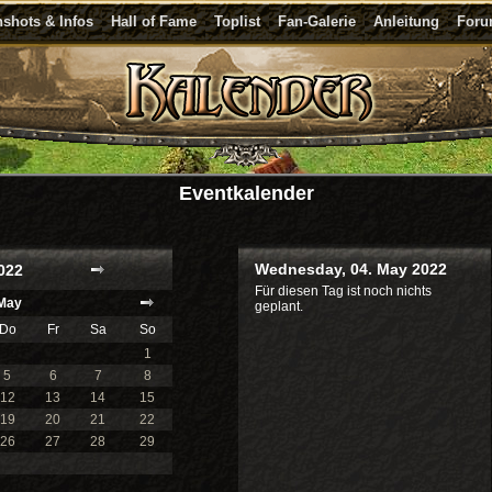
shots & Infos
Hall of Fame
Toplist
Fan-Galerie
Anleitung
For
Eventkalender
Wednesday, 04. May 2022
022
Für diesen Tag ist noch nichts
May
geplant.
Do
Fr
Sa
So
1
5
6
7
8
12
13
14
15
19
20
21
22
26
27
28
29