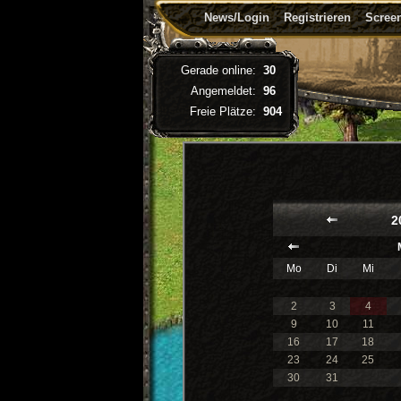
News/Login
Registrieren
Screen
Gerade online:
30
Angemeldet:
96
Freie Plätze:
904
2
Mo
Di
Mi
2
3
4
9
10
11
16
17
18
23
24
25
30
31