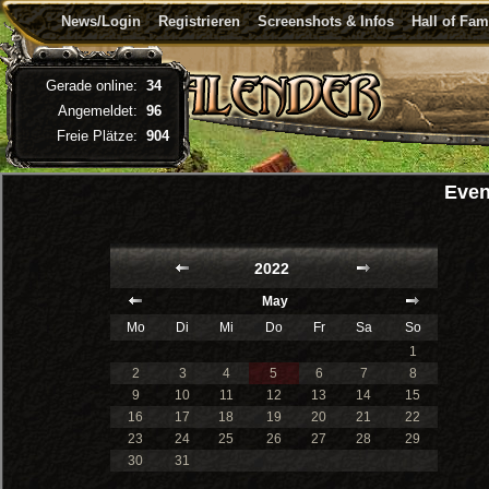
News/Login
Registrieren
Screenshots & Infos
Hall of Fa
Gerade online:
34
Angemeldet:
96
Freie Plätze:
904
Even
2022
May
Mo
Di
Mi
Do
Fr
Sa
So
1
2
3
4
5
6
7
8
9
10
11
12
13
14
15
16
17
18
19
20
21
22
23
24
25
26
27
28
29
30
31