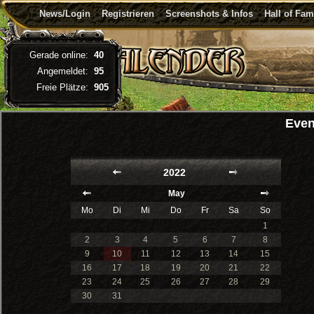
News/Login
Registrieren
Screenshots & Infos
Hall of Fa
Gerade online:
40
Angemeldet:
95
Freie Plätze:
905
Even
2022
May
Mo
Di
Mi
Do
Fr
Sa
So
1
2
3
4
5
6
7
8
9
10
11
12
13
14
15
16
17
18
19
20
21
22
23
24
25
26
27
28
29
30
31