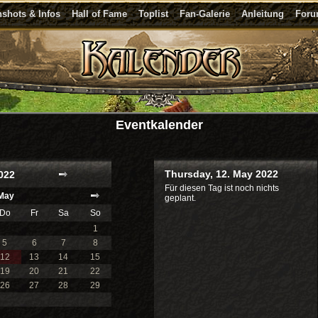
shots & Infos
Hall of Fame
Toplist
Fan-Galerie
Anleitung
For
Eventkalender
Thursday, 12. May 2022
022
Für diesen Tag ist noch nichts
May
geplant.
Do
Fr
Sa
So
1
5
6
7
8
12
13
14
15
19
20
21
22
26
27
28
29