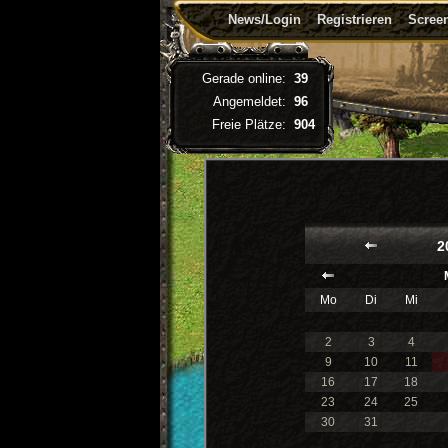
News/Login
Registrieren
Screen
Gerade online:
39
Angemeldet:
96
Freie Plätze:
904
2
Mo
Di
Mi
2
3
4
9
10
11
16
17
18
23
24
25
30
31