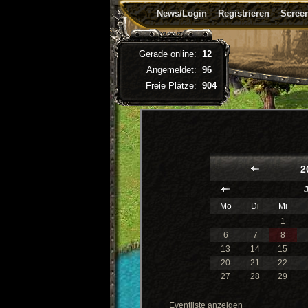
News/Login
Registrieren
Screen
Gerade online:
12
Angemeldet:
96
Freie Plätze:
904
2
Mo
Di
Mi
1
6
7
8
13
14
15
20
21
22
27
28
29
Eventliste anzeigen