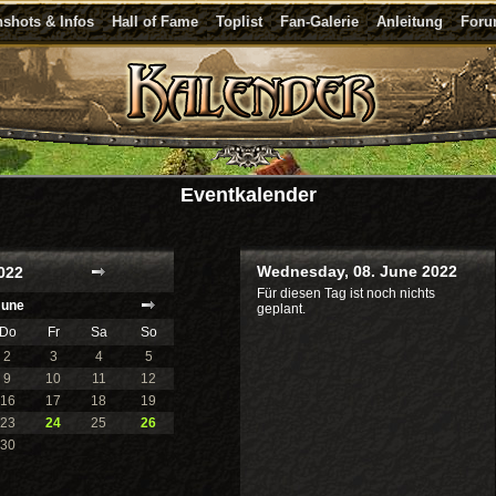
shots & Infos
Hall of Fame
Toplist
Fan-Galerie
Anleitung
For
Eventkalender
Wednesday, 08. June 2022
022
Für diesen Tag ist noch nichts
June
geplant.
Do
Fr
Sa
So
2
3
4
5
9
10
11
12
16
17
18
19
23
24
25
26
30