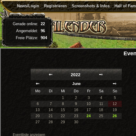
News/Login
Registrieren
Screenshots & Infos
Hall of Fa
Gerade online:
22
Angemeldet:
96
Freie Plätze:
904
Even
2022
June
Mo
Di
Mi
Do
Fr
Sa
So
1
2
3
4
5
6
7
8
9
10
11
12
13
14
15
16
17
18
19
20
21
22
23
24
25
26
27
28
29
30
Eventliste anzeigen