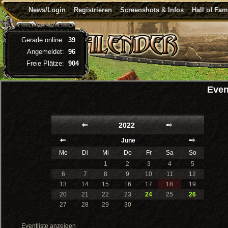
News/Login
Registrieren
Screenshots & Infos
Hall of Fa
Gerade online:
39
Angemeldet:
96
Freie Plätze:
904
Even
2022
June
Mo
Di
Mi
Do
Fr
Sa
So
1
2
3
4
5
6
7
8
9
10
11
12
13
14
15
16
17
18
19
20
21
22
23
24
25
26
27
28
29
30
Eventliste anzeigen