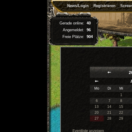
News/Login
Registrieren
Screen
Gerade online:
40
Angemeldet:
96
Freie Plätze:
904
2
Mo
Di
Mi
1
6
7
8
13
14
15
20
21
22
27
28
29
Eventliste anzeigen