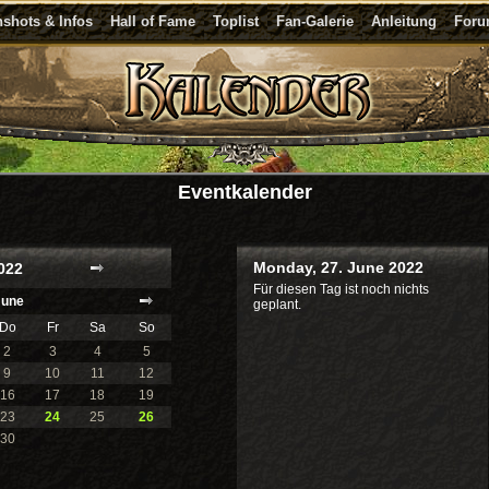
shots & Infos
Hall of Fame
Toplist
Fan-Galerie
Anleitung
For
Eventkalender
Monday, 27. June 2022
022
Für diesen Tag ist noch nichts
June
geplant.
Do
Fr
Sa
So
2
3
4
5
9
10
11
12
16
17
18
19
23
24
25
26
30