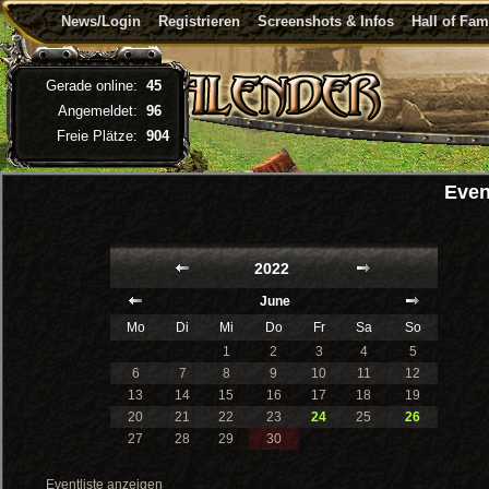
News/Login
Registrieren
Screenshots & Infos
Hall of Fa
Gerade online:
45
Angemeldet:
96
Freie Plätze:
904
Even
2022
June
Mo
Di
Mi
Do
Fr
Sa
So
1
2
3
4
5
6
7
8
9
10
11
12
13
14
15
16
17
18
19
20
21
22
23
24
25
26
27
28
29
30
Eventliste anzeigen