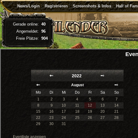
News/Login
Registrieren
Screenshots & Infos
Hall of Fa
Gerade online:
40
Angemeldet:
96
Freie Plätze:
904
Even
2022
August
Mo
Di
Mi
Do
Fr
Sa
So
1
2
3
4
5
6
7
8
9
10
11
12
13
14
15
16
17
18
19
20
21
22
23
24
25
26
27
28
29
30
31
Eventliste anzeigen