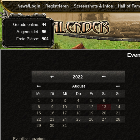
News/Login
Registrieren
Screenshots & Infos
Hall of Fa
Gerade online:
44
Angemeldet:
96
Freie Plätze:
904
Even
2022
August
Mo
Di
Mi
Do
Fr
Sa
So
1
2
3
4
5
6
7
8
9
10
11
12
13
14
15
16
17
18
19
20
21
22
23
24
25
26
27
28
29
30
31
Eventliste anzeigen