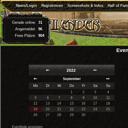
News/Login
Registrieren
Screenshots & Infos
Hall of Fa
Gerade online:
31
Angemeldet:
96
Freie Plätze:
904
Even
2022
September
Mo
Di
Mi
Do
Fr
Sa
So
1
2
3
4
5
6
7
8
9
10
11
12
13
14
15
16
17
18
19
20
21
22
23
24
25
26
27
28
29
30
Eventliste anzeigen