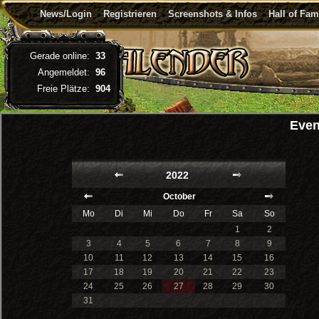
News/Login
Registrieren
Screenshots & Infos
Hall of Fa
Gerade online:
33
Angemeldet:
96
Freie Plätze:
904
Even
2022
October
Mo
Di
Mi
Do
Fr
Sa
So
1
2
3
4
5
6
7
8
9
10
11
12
13
14
15
16
17
18
19
20
21
22
23
24
25
26
27
28
29
30
31