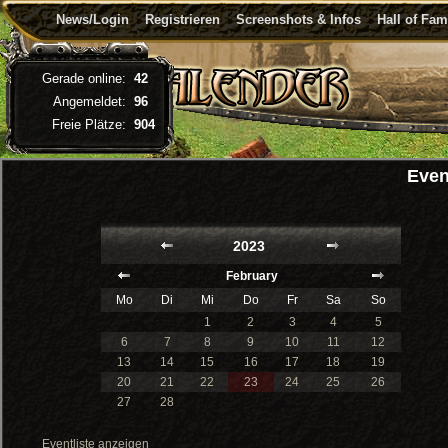
News/Login
Registrieren
Screenshots & Infos
Hall of Fa
Gerade online:
42
Angemeldet:
96
Freie Plätze:
904
Even
2023
February
Mo
Di
Mi
Do
Fr
Sa
So
1
2
3
4
5
6
7
8
9
10
11
12
13
14
15
16
17
18
19
20
21
22
23
24
25
26
27
28
Eventliste anzeigen