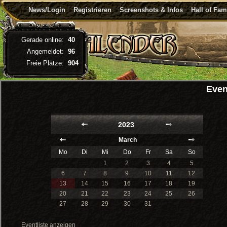
News/Login
Registrieren
Screenshots & Infos
Hall of Fa
Gerade online:
40
Angemeldet:
96
Freie Plätze:
904
Even
2023
March
Mo
Di
Mi
Do
Fr
Sa
So
1
2
3
4
5
6
7
8
9
10
11
12
13
14
15
16
17
18
19
20
21
22
23
24
25
26
27
28
29
30
31
Eventliste anzeigen