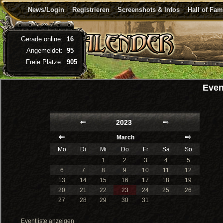
News/Login
Registrieren
Screenshots & Infos
Hall of Fa
Gerade online:
16
Angemeldet:
95
Freie Plätze:
905
Even
2023
March
Mo
Di
Mi
Do
Fr
Sa
So
1
2
3
4
5
6
7
8
9
10
11
12
13
14
15
16
17
18
19
20
21
22
23
24
25
26
27
28
29
30
31
Eventliste anzeigen