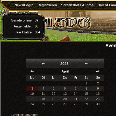
News/Login
Registrieren
Screenshots & Infos
Hall of Fa
Gerade online:
37
Angemeldet:
96
Freie Plätze:
904
Even
2023
April
Mo
Di
Mi
Do
Fr
Sa
So
1
2
3
4
5
6
7
8
9
10
11
12
13
14
15
16
17
18
19
20
21
22
23
24
25
26
27
28
29
30
Eventliste anzeigen