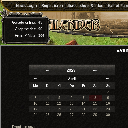
News/Login
Registrieren
Screenshots & Infos
Hall of Fa
Gerade online:
45
Angemeldet:
96
Freie Plätze:
904
Even
2023
April
Mo
Di
Mi
Do
Fr
Sa
So
1
2
3
4
5
6
7
8
9
10
11
12
13
14
15
16
17
18
19
20
21
22
23
24
25
26
27
28
29
30
Eventliste anzeigen