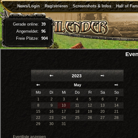
News/Login
Registrieren
Screenshots & Infos
Hall of Fa
Gerade online:
39
Angemeldet:
96
Freie Plätze:
904
Even
2023
May
Mo
Di
Mi
Do
Fr
Sa
So
1
2
3
4
5
6
7
8
9
10
11
12
13
14
15
16
17
18
19
20
21
22
23
24
25
26
27
28
29
30
31
Eventliste anzeigen