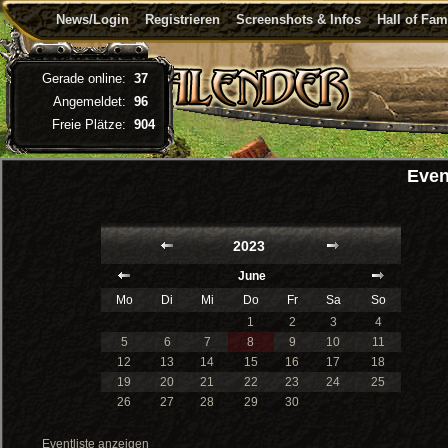
News/Login
Registrieren
Screenshots & Infos
Hall of Fa
Gerade online:
37
Angemeldet:
96
Freie Plätze:
904
Even
2023
June
Mo
Di
Mi
Do
Fr
Sa
So
1
2
3
4
5
6
7
8
9
10
11
12
13
14
15
16
17
18
19
20
21
22
23
24
25
26
27
28
29
30
Eventliste anzeigen