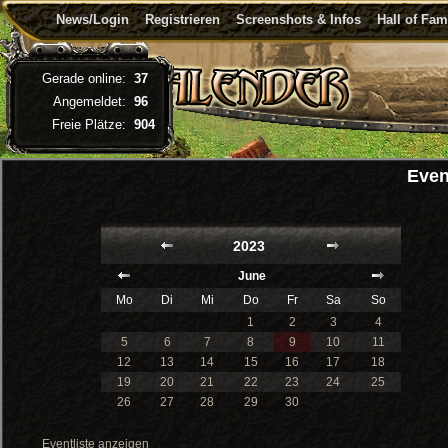
News/Login
Registrieren
Screenshots & Infos
Hall of Fa
Gerade online:
37
Angemeldet:
96
Freie Plätze:
904
Even
2023
June
Mo
Di
Mi
Do
Fr
Sa
So
1
2
3
4
5
6
7
8
9
10
11
12
13
14
15
16
17
18
19
20
21
22
23
24
25
26
27
28
29
30
Eventliste anzeigen