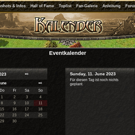
shots & Infos
Hall of Fame
Toplist
Fan-Galerie
Anleitung
For
Eventkalender
Sunday, 11. June 2023
023
Für diesen Tag ist noch nichts
June
geplant.
Do
Fr
Sa
So
1
2
3
4
8
9
10
11
15
16
17
18
22
23
24
25
29
30