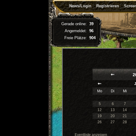
News/Login
Registrieren
Screen
Gerade online:
39
Angemeldet:
96
Freie Plätze:
904
2
Mo
Di
Mi
5
6
7
12
13
14
19
20
21
26
27
28
Eventliste anzeigen