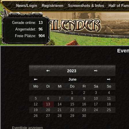
News/Login
Registrieren
Screenshots & Infos
Hall of Fa
Gerade online:
13
Angemeldet:
96
Freie Plätze:
904
Even
2023
June
Mo
Di
Mi
Do
Fr
Sa
So
1
2
3
4
5
6
7
8
9
10
11
12
13
14
15
16
17
18
19
20
21
22
23
24
25
26
27
28
29
30
Eventliste anzeigen