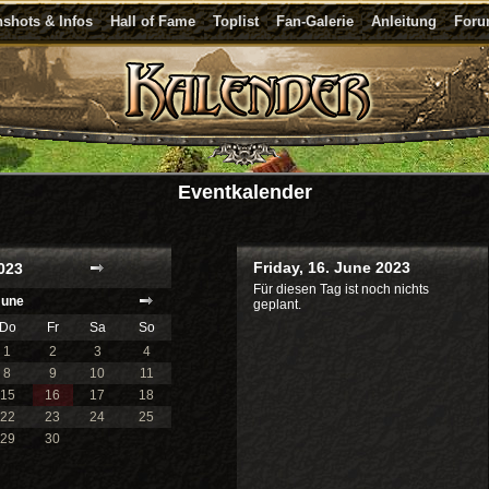
shots & Infos
Hall of Fame
Toplist
Fan-Galerie
Anleitung
For
Eventkalender
Friday, 16. June 2023
023
Für diesen Tag ist noch nichts
June
geplant.
Do
Fr
Sa
So
1
2
3
4
8
9
10
11
15
16
17
18
22
23
24
25
29
30