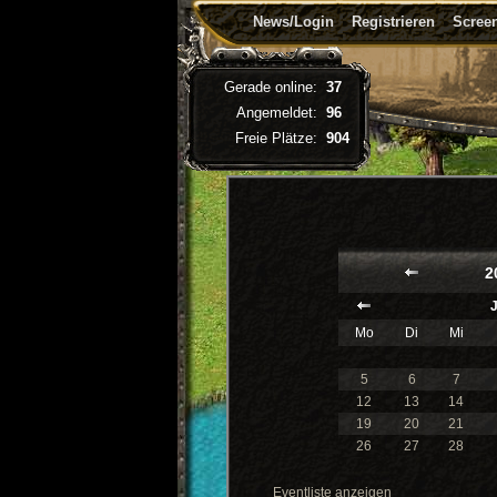
News/Login
Registrieren
Screen
Gerade online:
37
Angemeldet:
96
Freie Plätze:
904
2
Mo
Di
Mi
5
6
7
12
13
14
19
20
21
26
27
28
Eventliste anzeigen