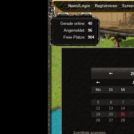
News/Login
Registrieren
Screen
Gerade online:
40
Angemeldet:
96
Freie Plätze:
904
2
Mo
Di
Mi
5
6
7
12
13
14
19
20
21
26
27
28
Eventliste anzeigen