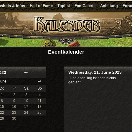
shots & Infos
Hall of Fame
Toplist
Fan-Galerie
Anleitung
For
Eventkalender
Wednesday, 21. June 2023
023
Für diesen Tag ist noch nichts
June
geplant.
Do
Fr
Sa
So
1
2
3
4
8
9
10
11
15
16
17
18
22
23
24
25
29
30