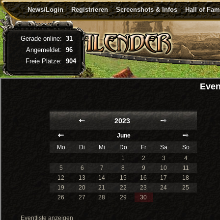
News/Login
Registrieren
Screenshots & Infos
Hall of Fa
Gerade online:
31
Angemeldet:
96
Freie Plätze:
904
Even
2023
June
Mo
Di
Mi
Do
Fr
Sa
So
1
2
3
4
5
6
7
8
9
10
11
12
13
14
15
16
17
18
19
20
21
22
23
24
25
26
27
28
29
30
Eventliste anzeigen