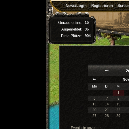
News/Login
Registrieren
Screen
Gerade online:
15
Angemeldet:
96
Freie Plätze:
904
2
Nov
Mo
Di
Mi
1
6
7
8
13
14
15
20
21
22
27
28
29
Eventliste anzeigen