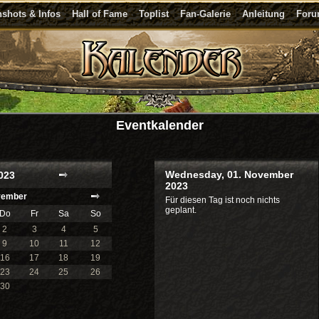
shots & Infos
Hall of Fame
Toplist
Fan-Galerie
Anleitung
For
Eventkalender
Wednesday, 01. November
023
2023
ember
Für diesen Tag ist noch nichts
geplant.
Do
Fr
Sa
So
2
3
4
5
9
10
11
12
16
17
18
19
23
24
25
26
30