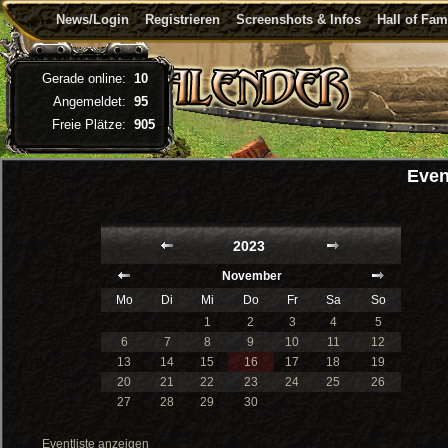
News/Login
Registrieren
Screenshots & Infos
Hall of Fa
Gerade online:
10
Angemeldet:
95
Freie Plätze:
905
Even
2023
November
Mo
Di
Mi
Do
Fr
Sa
So
1
2
3
4
5
6
7
8
9
10
11
12
13
14
15
16
17
18
19
20
21
22
23
24
25
26
27
28
29
30
Eventliste anzeigen