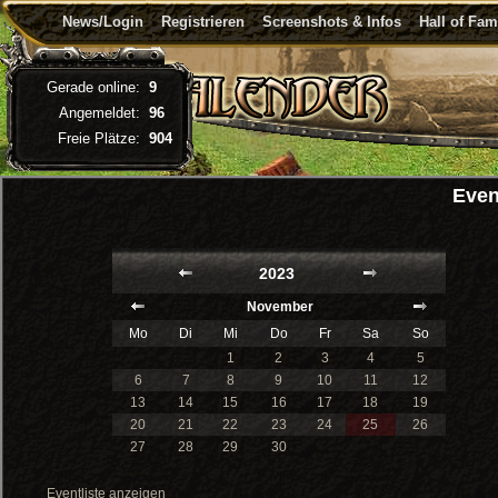
News/Login
Registrieren
Screenshots & Infos
Hall of Fa
Gerade online:
9
Angemeldet:
96
Freie Plätze:
904
Even
2023
November
Mo
Di
Mi
Do
Fr
Sa
So
1
2
3
4
5
6
7
8
9
10
11
12
13
14
15
16
17
18
19
20
21
22
23
24
25
26
27
28
29
30
Eventliste anzeigen