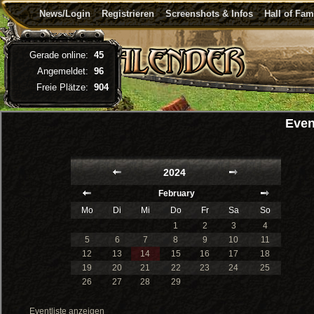
News/Login
Registrieren
Screenshots & Infos
Hall of Fa
Gerade online:
45
Angemeldet:
96
Freie Plätze:
904
Even
2024
February
Mo
Di
Mi
Do
Fr
Sa
So
1
2
3
4
5
6
7
8
9
10
11
12
13
14
15
16
17
18
19
20
21
22
23
24
25
26
27
28
29
Eventliste anzeigen