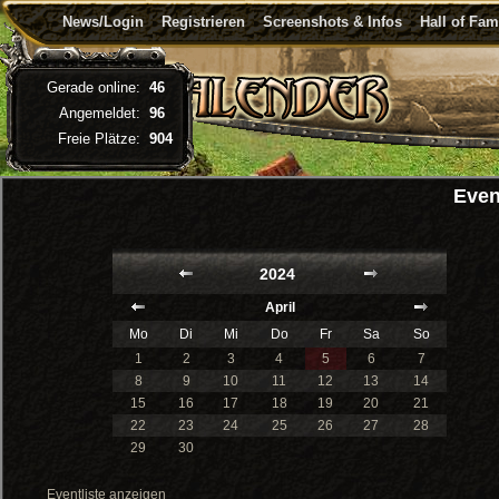
News/Login
Registrieren
Screenshots & Infos
Hall of Fa
Gerade online:
46
Angemeldet:
96
Freie Plätze:
904
Even
2024
April
Mo
Di
Mi
Do
Fr
Sa
So
1
2
3
4
5
6
7
8
9
10
11
12
13
14
15
16
17
18
19
20
21
22
23
24
25
26
27
28
29
30
Eventliste anzeigen