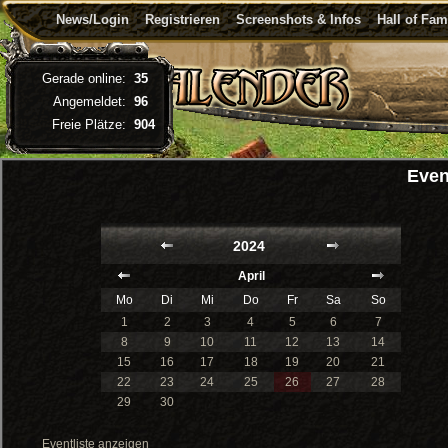
News/Login
Registrieren
Screenshots & Infos
Hall of Fa
Gerade online:
35
Angemeldet:
96
Freie Plätze:
904
Even
2024
April
Mo
Di
Mi
Do
Fr
Sa
So
1
2
3
4
5
6
7
8
9
10
11
12
13
14
15
16
17
18
19
20
21
22
23
24
25
26
27
28
29
30
Eventliste anzeigen