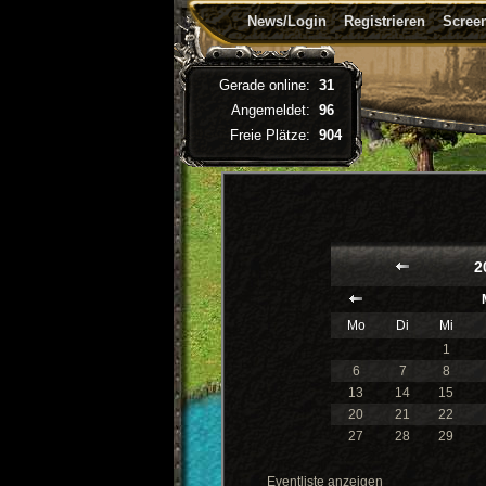
News/Login
Registrieren
Screen
Gerade online:
31
Angemeldet:
96
Freie Plätze:
904
2
Mo
Di
Mi
1
6
7
8
13
14
15
20
21
22
27
28
29
Eventliste anzeigen