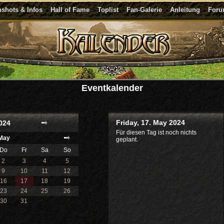
shots & Infos
Hall of Fame
Toplist
Fan-Galerie
Anleitung
For
Eventkalender
Friday, 17. May 2024
024
Für diesen Tag ist noch nichts
May
geplant.
Do
Fr
Sa
So
2
3
4
5
9
10
11
12
16
17
18
19
23
24
25
26
30
31