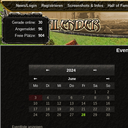
News/Login
Registrieren
Screenshots & Infos
Hall of Fa
Gerade online:
30
Angemeldet:
96
Freie Plätze:
904
Even
2024
June
Mo
Di
Mi
Do
Fr
Sa
So
1
2
3
4
5
6
7
8
9
10
11
12
13
14
15
16
17
18
19
20
21
22
23
24
25
26
27
28
29
30
Eventliste anzeigen