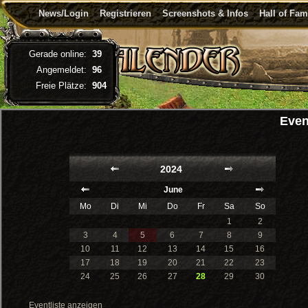
News/Login
Registrieren
Screenshots & Infos
Hall of Fa
Gerade online:
39
Angemeldet:
96
Freie Plätze:
904
Even
2024
June
Mo
Di
Mi
Do
Fr
Sa
So
1
2
3
4
5
6
7
8
9
10
11
12
13
14
15
16
17
18
19
20
21
22
23
24
25
26
27
28
29
30
Eventliste anzeigen