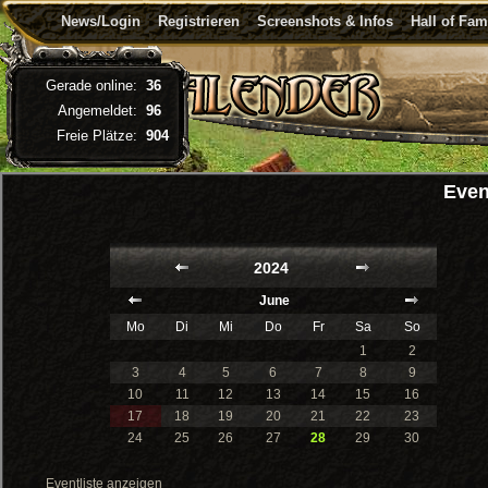
News/Login
Registrieren
Screenshots & Infos
Hall of Fa
Gerade online:
36
Angemeldet:
96
Freie Plätze:
904
Even
2024
June
Mo
Di
Mi
Do
Fr
Sa
So
1
2
3
4
5
6
7
8
9
10
11
12
13
14
15
16
17
18
19
20
21
22
23
24
25
26
27
28
29
30
Eventliste anzeigen