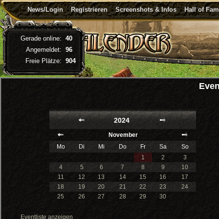
News/Login
Registrieren
Screenshots & Infos
Hall of Fa
Gerade online:
40
Angemeldet:
96
Freie Plätze:
904
Even
2024
November
Mo
Di
Mi
Do
Fr
Sa
So
1
2
3
4
5
6
7
8
9
10
11
12
13
14
15
16
17
18
19
20
21
22
23
24
25
26
27
28
29
30
Eventliste anzeigen